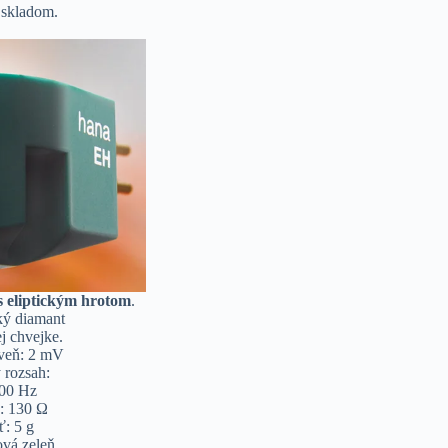
 skladom.
 eliptickým hrotom
.
cký diamant
j chvejke.
veň: 2 mV
 rozsah:
000 Hz
: 130 Ω
: 5 g
vá zeleň.