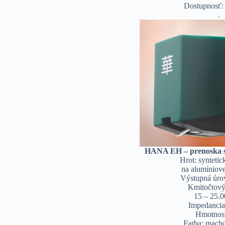
Dostupnosť:
.
HANA EH – prenoska s
Hrot: synteti
na alumíniove
Výstupná úro
Kmitočtový
15 – 25.
Impedancia
Hmotnosť
Farba: macho