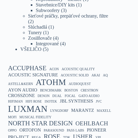
Stavebnice/DIY kits
(1)
Subwoofery
(3)
Sieťové práčky, prepäťové ochrany, filtre
(2)
Slúchadlá
(1)
Tunery
(1)
Zosilňovače
(4)
Integrované
(4)
VŠELIČO
(5)
ACCUPHASE
ACON
ACOUSTIC QUALITY
ACOUSTIC SIGNATURE
ACOUSTIC SOLID
AKAI
AQ
ATOHM
ASTELL&KERN
AUDIOQUEST
AYON AUDIO
BENCHMARK
BOSTON
CRESTRON
CROSSZONE
DENON
DUAL
FOCAL
GATO AUDIO
JBL SYNTHESIS
HIFIMAN
HIFI ROSE
ISOTEK
JVC
LUXMAN
MARANTZ
LYNGDORF
MAXELL
MOFI
MUSICAL FIDELITY
NORTH STAR DESIGN
OEHLBACH
ORTOFON
PIONEER
OPPO
PARASOUND
PASS LABS
ROSE
USHER
PRO-JECT
REGA
TDK
VPI