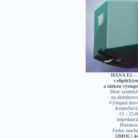
HANA EL – 
s eliptický
a nízkou výstu
Hrot: synteti
na alumíniove
Výstupná úrov
Kmitočtový
15 – 25.
Impedanci
Hmotnosť
Farba: macho
OMOC: 4