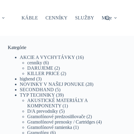
KÁBLE
CENNÍKY
SLUŽBY
More
Kategórie
AKCIE A VYCHYTÁVKY
(16)
cenníky
(6)
DARUJEME
(2)
KILLER PRICE
(2)
highend
(3)
NOVINKY V NAŠEJ PONUKE
(28)
SECONDHAND
(5)
TYP TECHNIKY
(39)
AKUSTICKÉ MATERIÁLY A
KOMPONENTY
(1)
D/A prevodníky
(5)
Gramofónové predzosilňovače
(2)
Gramofónové prenosky / Cartridges
(4)
Gramofónové ramienka
(1)
Gramofóny
(6)