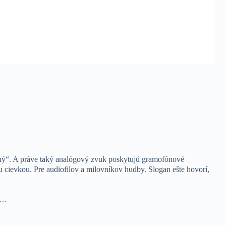
ný“. A práve taký analógový zvuk poskytujú gramofónové
cievkou. Pre audiofilov a milovníkov hudby. Slogan ešte hovorí,
…