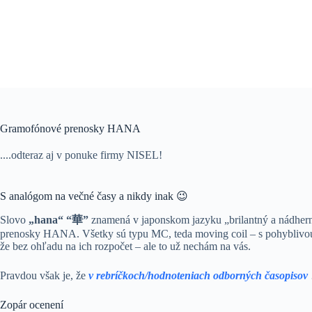
Gramofónové prenosky HANA
....odteraz aj v ponuke firmy NISEL!
S analógom na večné časy a nikdy inak 😉
Slovo
„hana“ “華”
znamená v japonskom jazyku „brilantný a nádher
prenosky HANA. Všetky sú typu MC, teda moving coil – s pohyblivou 
že bez ohľadu na ich rozpočet – ale to už nechám na vás.
Pravdou však je, že
v rebríčkoch/hodnoteniach odborných časopisov
Zopár ocenení