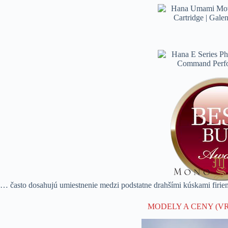
… často dosahujú umiestnenie medzi podstatne drahšími kúskami firie
MODELY A CENY (V