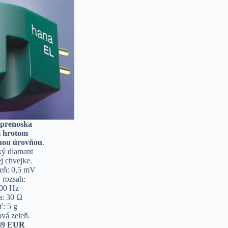
prenoska
m hrotom
pnou úrovňou
.
cký diamant
j chvejke.
eň: 0,5 mV
 rozsah:
000 Hz
a: 30 Ω
: 5 g
vá zeleň.
49 EUR