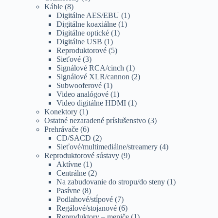
Káble
(8)
Digitálne AES/EBU
(1)
Digitálne koaxiálne
(1)
Digitálne optické
(1)
Digitálne USB
(1)
Reproduktorové
(5)
Sieťové
(3)
Signálové RCA/cinch
(1)
Signálové XLR/cannon
(2)
Subwooferové
(1)
Video analógové
(1)
Video digitálne HDMI
(1)
Konektory
(1)
Ostatné nezaradené príslušenstvo
(3)
Prehrávače
(6)
CD/SACD
(2)
Sieťové/multimediálne/streamery
(4)
Reproduktorové sústavy
(9)
Aktívne
(1)
Centrálne
(2)
Na zabudovanie do stropu/do steny
(1)
Pasívne
(8)
Podlahové/stĺpové
(7)
Regálové/stojanové
(6)
Reproduktory – meniče
(1)