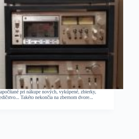
apočítané pri nákupe nových, vykúpené, zbierky,
edičstvo... Takéto nekončia na zbernom dvore...