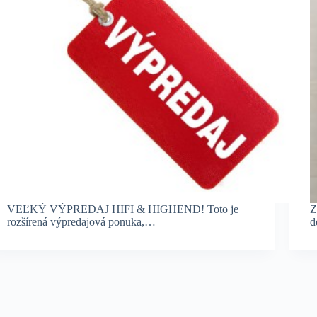
VEĽKÝ VÝPREDAJ HIFI & HIGHEND! Toto je
Z
rozšírená výpredajová ponuka,…
d