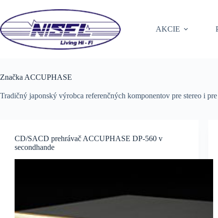
Skip
to
content
AKCIE
Značka
ACCUPHASE
Tradičný japonský výrobca referenčných komponentov pre stereo i pre
CD/SACD prehrávač ACCUPHASE DP-560 v
secondhande