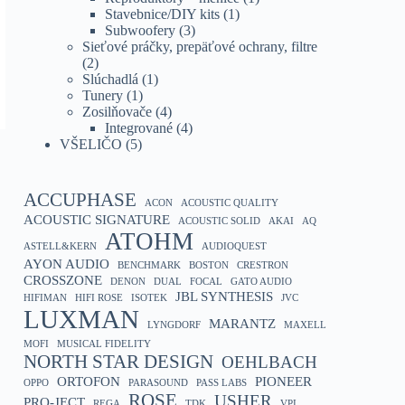
Stavebnice/DIY kits
(1)
Subwoofery
(3)
Sieťové práčky, prepäťové ochrany, filtre
(2)
Slúchadlá
(1)
Tunery
(1)
Zosilňovače
(4)
Integrované
(4)
VŠELIČO
(5)
ACCUPHASE
ACON
ACOUSTIC QUALITY
ACOUSTIC SIGNATURE
ACOUSTIC SOLID
AKAI
AQ
ATOHM
ASTELL&KERN
AUDIOQUEST
AYON AUDIO
BENCHMARK
BOSTON
CRESTRON
CROSSZONE
DENON
DUAL
FOCAL
GATO AUDIO
JBL SYNTHESIS
HIFIMAN
HIFI ROSE
ISOTEK
JVC
LUXMAN
MARANTZ
LYNGDORF
MAXELL
MOFI
MUSICAL FIDELITY
NORTH STAR DESIGN
OEHLBACH
ORTOFON
PIONEER
OPPO
PARASOUND
PASS LABS
ROSE
USHER
PRO-JECT
REGA
TDK
VPI