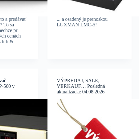
to a predávať
... a osadený je prenoskou
? To sa
LUXMAN LMC-5!
nechce pri
ých cenách
 hifi &
vač
VÝPREDAJ, SALE,
-560 v
VERKAUF… Posledná
aktualizácia: 04.08.2026