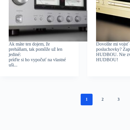
Ak máte ten dojem, že
Dovolíte mi vojsť 
preháňam, tak pomôže už len
posluchovky? Zap
jediné:
HUDBOU. Nie zv
príďte si ho vypočuť na vlastné
HUDBOU!
uši...
1
2
3