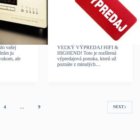
do vašej
VEĽKÝ VÝPREDAJ HIFI &
lním ju
HIGHEND! Toto je rozšírená
ukom, ale
výpredajová ponuka, ktorú už
poznáte z minulých…
4
…
9
NEXT