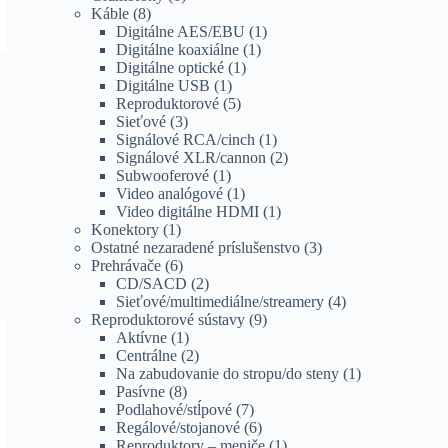
Káble
(8)
Digitálne AES/EBU
(1)
Digitálne koaxiálne
(1)
Digitálne optické
(1)
Digitálne USB
(1)
Reproduktorové
(5)
Sieťové
(3)
Signálové RCA/cinch
(1)
Signálové XLR/cannon
(2)
Subwooferové
(1)
Video analógové
(1)
Video digitálne HDMI
(1)
Konektory
(1)
Ostatné nezaradené príslušenstvo
(3)
Prehrávače
(6)
CD/SACD
(2)
Sieťové/multimediálne/streamery
(4)
Reproduktorové sústavy
(9)
Aktívne
(1)
Centrálne
(2)
Na zabudovanie do stropu/do steny
(1)
Pasívne
(8)
Podlahové/stĺpové
(7)
Regálové/stojanové
(6)
Reproduktory – meniče
(1)