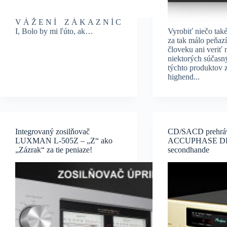
V Á Ž E N Í Z Á K A Z N Í C
I, Bolo by mi ľúto, ak…
Vyrobiť niečo také
za tak málo peňazí
človeku ani veriť 
niektorých súčasn
týchto produktov z
highend...
Integrovaný zosilňovač
CD/SACD prehrá
LUXMAN L-505Z – „Z“ ako
ACCUPHASE DP
„Zázrak“ za tie peniaze!
secondhande