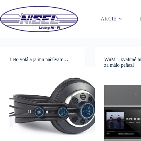
Skip
to
content
AKCIE
Leto volá a ja mu načúvam…
WiiM – kvalitné h
za málo peňazí