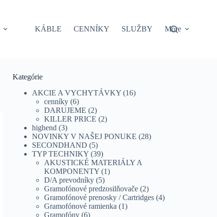
KÁBLE
CENNÍKY
SLUŽBY
More
Kategórie
AKCIE A VYCHYTÁVKY
(16)
cenníky
(6)
DARUJEME
(2)
KILLER PRICE
(2)
highend
(3)
NOVINKY V NAŠEJ PONUKE
(28)
SECONDHAND
(5)
TYP TECHNIKY
(39)
AKUSTICKÉ MATERIÁLY A
KOMPONENTY
(1)
D/A prevodníky
(5)
Gramofónové predzosilňovače
(2)
Gramofónové prenosky / Cartridges
(4)
Gramofónové ramienka
(1)
Gramofóny
(6)